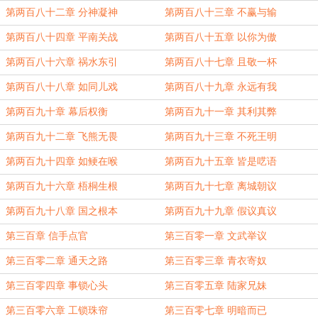
第两百八十二章 分神凝神
第两百八十三章 不赢与输
第两百八十四章 平南关战
第两百八十五章 以你为傲
第两百八十六章 祸水东引
第两百八十七章 且敬一杯
第两百八十八章 如同儿戏
第两百八十九章 永远有我
第两百九十章 幕后权衡
第两百九十一章 其利其弊
第两百九十二章 飞熊无畏
第两百九十三章 不死王明
第两百九十四章 如鲠在喉
第两百九十五章 皆是呓语
第两百九十六章 梧桐生根
第两百九十七章 离城朝议
第两百九十八章 国之根本
第两百九十九章 假议真议
第三百章 信手点官
第三百零一章 文武举议
第三百零二章 通天之路
第三百零三章 青衣寄奴
第三百零四章 事锁心头
第三百零五章 陆家兄妹
第三百零六章 工锁珠帘
第三百零七章 明暗而已