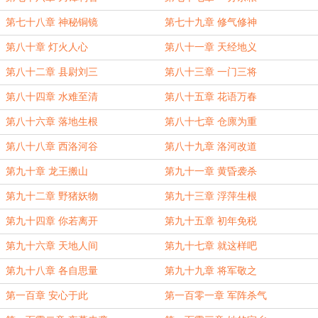
第七十八章 神秘铜镜
第七十九章 修气修神
第八十章 灯火人心
第八十一章 天经地义
第八十二章 县尉刘三
第八十三章 一门三将
第八十四章 水难至清
第八十五章 花语万春
第八十六章 落地生根
第八十七章 仓廪为重
第八十八章 西洛河谷
第八十九章 洛河改道
第九十章 龙王搬山
第九十一章 黄昏袭杀
第九十二章 野猪妖物
第九十三章 浮萍生根
第九十四章 你若离开
第九十五章 初年免税
第九十六章 天地人间
第九十七章 就这样吧
第九十八章 各自思量
第九十九章 将军敬之
第一百章 安心于此
第一百零一章 军阵杀气