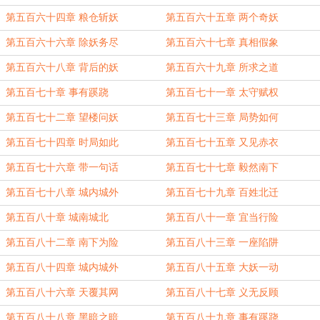
第五百六十四章 粮仓斩妖
第五百六十五章 两个奇妖
第五百六十六章 除妖务尽
第五百六十七章 真相假象
第五百六十八章 背后的妖
第五百六十九章 所求之道
第五百七十章 事有蹊跷
第五百七十一章 太守赋权
第五百七十二章 望楼问妖
第五百七十三章 局势如何
第五百七十四章 时局如此
第五百七十五章 又见赤衣
第五百七十六章 带一句话
第五百七十七章 毅然南下
第五百七十八章 城内城外
第五百七十九章 百姓北迁
第五百八十章 城南城北
第五百八十一章 宜当行险
第五百八十二章 南下为险
第五百八十三章 一座陷阱
第五百八十四章 城内城外
第五百八十五章 大妖一动
第五百八十六章 天覆其网
第五百八十七章 义无反顾
第五百八十八章 黑暗之暗
第五百八十九章 事有蹊跷