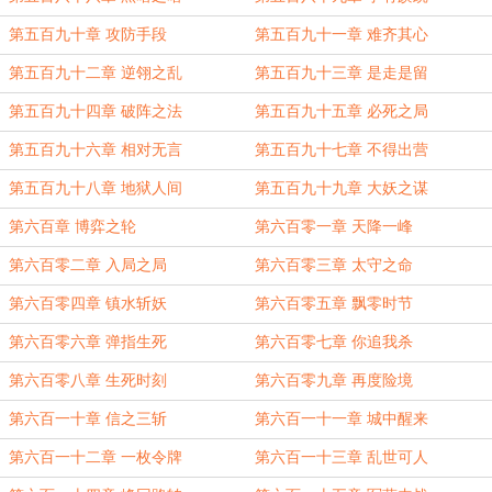
第五百九十章 攻防手段
第五百九十一章 难齐其心
第五百九十二章 逆翎之乱
第五百九十三章 是走是留
第五百九十四章 破阵之法
第五百九十五章 必死之局
第五百九十六章 相对无言
第五百九十七章 不得出营
第五百九十八章 地狱人间
第五百九十九章 大妖之谋
第六百章 博弈之轮
第六百零一章 天降一峰
第六百零二章 入局之局
第六百零三章 太守之命
第六百零四章 镇水斩妖
第六百零五章 飘零时节
第六百零六章 弹指生死
第六百零七章 你追我杀
第六百零八章 生死时刻
第六百零九章 再度险境
第六百一十章 信之三斩
第六百一十一章 城中醒来
第六百一十二章 一枚令牌
第六百一十三章 乱世可人