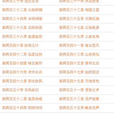
第两百三十章 远交近攻
第两百三十一章 永昌使者
第两百三十二章 火焰梧桐
第两百三十三章 南疆之盟
第两百三十四章 未雨绸缪
第两百三十五章 天降巨鼎
第两百三十六章 启程南巡
第两百三十七章 丘陵夜袭
第两百三十八章 血债血偿
第两百三十九章 人族名将
第两百四十章 妖夷之计
第两百四十一章 有女思凡
第两百四十二章 温柔以待
第两百四十三章 山谷祭坛
第两百四十四章 移宫换羽
第两百四十五章 垂帘太后
第两百四十六章 术州出兵
第两百四十七章 如跗阴灵
第两百四十八章 郑仓秋风
第两百四十九章 天地变色
第两百五十章 东风依旧
第两百五十一章 变形之术
第两百五十二章 诡异赤瞳
第两百五十三章 无声较量
第两百五十四章 阴雨绵绵
第两百五十五章 峡谷无声