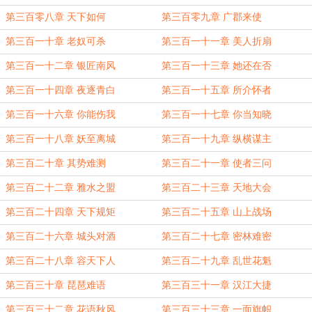
第三百零八章 天下如何
第三百零九章 广郡来使
第三百一十章 老奴可杀
第三百一十一章 美人折扇
第三百一十二章 银匠南风
第三百一十三章 她还在否
第三百一十四章 夜逐青白
第三百一十五章 所介怀者
第三百一十六章 你能伤我
第三百一十七章 你当知晓
第三百一十八章 妖至离城
第三百一十九章 纵横谋主
第三百二十章 其势难测
第三百二十一章 使者三问
第三百二十二章 雅水之盟
第三百二十三章 天地大会
第三百二十四章 天下规矩
第三百二十五章 山上战场
第三百二十六章 城头对酒
第三百二十七章 密林难密
第三百二十八章 容天下人
第三百二十九章 乱世花魁
第三百三十章 琵琶难语
第三百三十一章 汉江大捷
第三百三十二章 花语秋风
第三百三十三章 一面旗帜