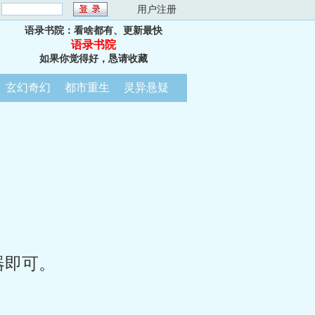
：
用户注册
语录书院：看啥都有、更新最快
语录书院
如果你觉得好，恳请收藏
玄幻奇幻
都市重生
灵异悬疑
器即可。