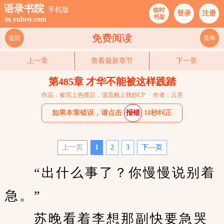
语录书院
手机版
临时
登录
注册
书架
m.yulusy.com
免费阅读
返回
菜单
上一章
查看最新章节
下一章
第485章 才华不能被这样践踏
作品：被骂上热搜后，顶流赖上我炒CP
作者：云意
如果本章错误，请点击
报错
10秒纠正
上一页
1
2
3
下—页
　　“出什么事了？你慢慢说别着
急。”
　　苏晚看着李想那副快要急哭