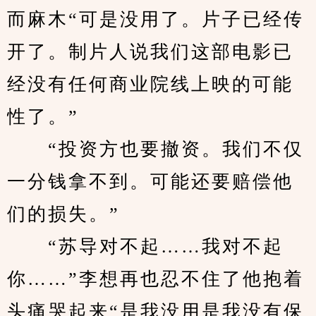
而麻木“可是没用了。片子已经传
开了。制片人说我们这部电影已
经没有任何商业院线上映的可能
性了。”
　　“投资方也要撤资。我们不仅
一分钱拿不到。可能还要赔偿他
们的损失。”
　　“苏导对不起……我对不起
你……”李想再也忍不住了他抱着
头痛哭起来“是我没用是我没有保