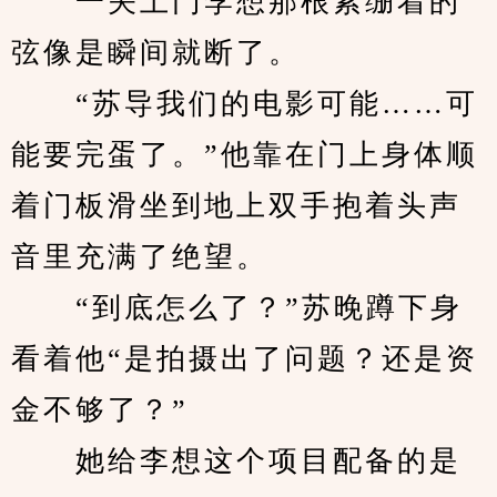
　　一关上门李想那根紧绷着的
弦像是瞬间就断了。
　　“苏导我们的电影可能……可
能要完蛋了。”他靠在门上身体顺
着门板滑坐到地上双手抱着头声
音里充满了绝望。
　　“到底怎么了？”苏晚蹲下身
看着他“是拍摄出了问题？还是资
金不够了？”
　　她给李想这个项目配备的是