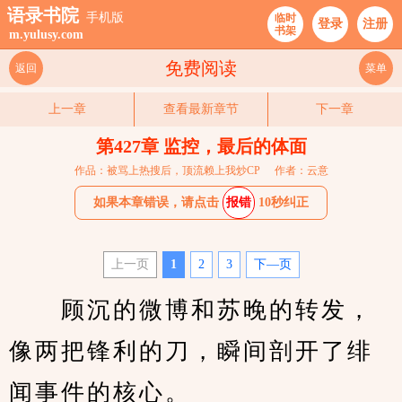
语录书院
手机版
临时
登录
注册
书架
m.yulusy.com
免费阅读
返回
菜单
上一章
查看最新章节
下一章
第427章 监控，最后的体面
作品：被骂上热搜后，顶流赖上我炒CP
作者：云意
如果本章错误，请点击
报错
10秒纠正
上一页
1
2
3
下—页
　　顾沉的微博和苏晚的转发，
像两把锋利的刀，瞬间剖开了绯
闻事件的核心。