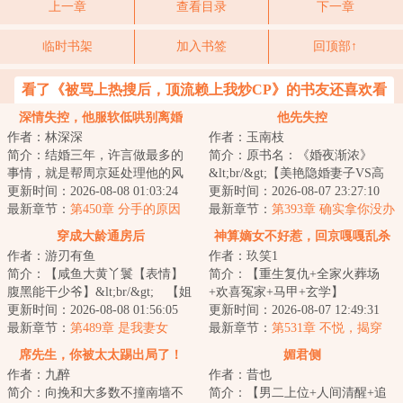
上一章
查看目录
下一章
临时书架
加入书签
回顶部↑
看了《被骂上热搜后，顶流赖上我炒CP》的书友还喜欢看
深情失控，他服软低哄别离婚
他先失控
作者：林深深
作者：玉南枝
简介：结婚三年，许言做最多的
简介：原书名：《婚夜渐浓》
事情，就是帮周京延处理他的风
&lt;br/&gt;【美艳隐婚妻子VS高
流后事。直到又一次帮他处理完
更新时间：2026-08-08 01:03:24
冷权贵人夫】&lt;br/&gt;【久别重
更新时间：2026-08-07 23:27:10
绯闻，直到听见...
最新章节：
第450章 分手的原因
逢，追妻火葬...
最新章节：
第393章 确实拿你没办
法
穿成大龄通房后
神算嫡女不好惹，回京嘎嘎乱杀
作者：游刃有鱼
作者：玖笑1
简介：【咸鱼大黄丫鬟【表情】
简介：【重生复仇+全家火葬场
腹黑能干少爷】&lt;br/&gt; 【姐
+欢喜冤家+马甲+玄学】
弟+甜虐+年龄差+欢脱吐槽+打脸
更新时间：2026-08-08 01:56:05
&lt;br/&gt;谢明月替皇帝挡箭重
更新时间：2026-08-07 12:49:31
+美食+宅斗...
最新章节：
第489章 是我妻女
伤，为家族换来世袭爵...
最新章节：
第531章 不悦，揭穿
席先生，你被太太踢出局了！
媚君侧
作者：九醉
作者：昔也
简介：向挽和大多数不撞南墙不
简介：【男二上位+人间清醒+追