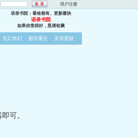
：
用户注册
语录书院：看啥都有、更新最快
语录书院
如果你觉得好，恳请收藏
玄幻奇幻
都市重生
灵异悬疑
器即可。