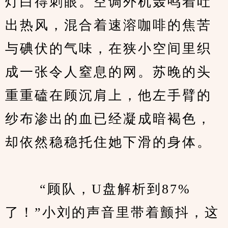
灯白得刺眼。空调外机轰鸣着吐
出热风，混合着速溶咖啡的焦苦
与碘伏的气味，在狭小空间里织
成一张令人窒息的网。苏晚的头
重重磕在顾沉肩上，他左手臂的
纱布渗出的血已经凝成暗褐色，
却依然稳稳托住她下滑的身体。
　　 “顾队，U盘解析到87%
了！”小刘的声音里带着颤抖，这