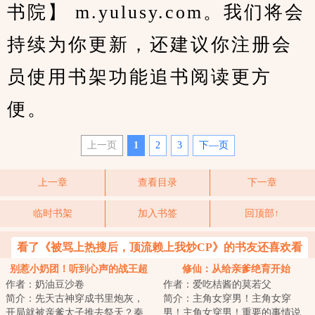
书院】 m.yulusy.com。我们将会
持续为你更新，还建议你注册会
员使用书架功能追书阅读更方
便。
上一页
1
2
3
下—页
上一章
查看目录
下一章
临时书架
加入书签
回顶部↑
看了《被骂上热搜后，顶流赖上我炒CP》的书友还喜欢看
别惹小奶团！听到心声的战王超
修仙：从给亲爹绝育开始
作者：奶油豆沙卷
作者：爱吃桔酱的莫若父
护短
简介：先天古神穿成书里炮灰，
简介：主角女穿男！主角女穿
开局就被亲爹太子推去祭天？秦
男！主角女穿男！重要的事情说