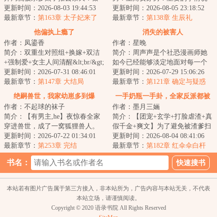
呦呦冷笑，反手求雨镇乾坤，当
更新时间：2026-08-03 19:44:53
三遍！！！卫来这辈子当够了女
更新时间：2026-08-05 23:18:52
场撂下一句惊世...
最新章节：
第163章 太子妃来了
人，如今一朝穿越...
最新章节：
第138章 生辰礼
他偏执上瘾了
消失的被害人
作者：凤鎏香
作者：星晚
简介：双重生对照组+换嫁+双洁
简介：周声声是个社恐漫画师她
+强制爱+女主人间清醒&lt;br/&gt;
如今已经能够淡定地面对每一个
谢晚宁与姐姐谢知意一起重生
更新时间：2026-07-31 08:46:01
来寻她的被害人江一平：被害人
更新时间：2026-07-29 15:06:26
了。&lt;br/&g...
最新章节：
第147章 大结局
究竟是谁？周声...
最新章节：
第121章 确定与疑惑
绝嗣兽世，我家幼崽多到爆
一手奶瓶一手卦，全家反派都被
作者：不起球的袜子
作者：墨月三婳
萌化
简介：【有男主,he】夜惊春全家
简介：【团宠+玄学+打脸虐渣+真
穿进兽世，成了一窝狐狸兽人。
假千金+爽文】为了避免被渣爹扫
好消息：全家都有手艺。养殖场
更新时间：2026-07-22 01:34:01
地出门，跟着外祖一家造反被斩
更新时间：2026-08-04 08:41:06
的爸，喂猪杀...
最新章节：
第253章 完结
首的悲剧，小...
最新章节：
第182章 红伞伞白杆
杆，吃完躺板板
书名：
本站若有图片广告属于第三方接入，非本站所为，广告内容与本站无关，不代表
本站立场，请谨慎阅读。
Copyright © 2020 语录书院 All Rights Reserved