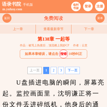
语录书院
手机版
临时
登录
注册
书架
m.yulusy.com
免费阅读
返回
菜单
上一章
查看最新章节
下一章
第138章 一起等
作品：被骂上热搜后，顶流赖上我炒CP
作者：云意
如果本章错误，请点击
报错
10秒纠正
上一页
1
2
3
下—页
　　U盘插进电脑的瞬间，屏幕亮
起。监控画面里，沈明谦正将一
份文件丢进碎纸机，他身后的通