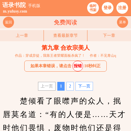
语录书院
手机版
临时
登录
注册
书架
m.yulusy.com
免费阅读
返回
菜单
上一章
查看最新章节
下一章
第九章 合欢宗美人
作品：穿成弃徒，我靠王者荣耀面板杀疯了！
作者：不见青山q
如果本章错误，请点击
报错
10秒纠正
上一页
1
2
下—页
　　楚倾看了眼噤声的众人，抿
唇莫名道：“有的人便是……天才
时他们畏惧，废物时他们还是得