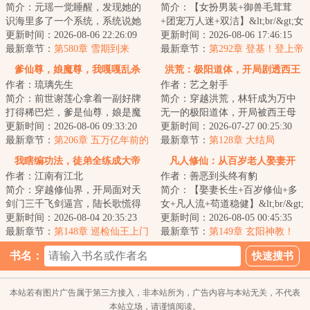
简介：元瑶一觉睡醒，发现她的
简介：【女扮男装+御兽毛茸茸
识海里多了一个系统，系统说她
+团宠万人迷+双洁】&lt;br/&gt;女
是《霸道仙尊狠狠宠》里面的炮
更新时间：2026-08-06 22:26:09
扮男装苟仙门，谁知师妹捧着孕
更新时间：2026-08-06 17:46:15
灰角色，她元瑶...
最新章节：
第580章 雪期到来
肚上门：“师...
最新章节：
第292章 登基！登上帝
王之位
爹仙尊，娘魔尊，我嘎嘎乱杀
洪荒：极阳道体，开局剧透西王
作者：琉璃先生
作者：艺之射手
母
简介：前世谢莲心拿着一副好牌
简介：穿越洪荒，林轩成为万中
打得稀巴烂，爹是仙尊，娘是魔
无一的极阳道体，开局被西王母
尊，自己是冠绝古今的天才，却
更新时间：2026-08-06 09:33:20
抓回囚禁于密室即将成为炉鼎，
更新时间：2026-07-27 00:25:30
因为小师妹柳如...
最新章节：
第206章 五万亿年前的
觉醒剧透系统。...
最新章节：
第128章 大结局
苏珩
我瞎编功法，徒弟全练成大帝
凡人修仙：从百岁老人娶妻开
作者：江南有江北
作者：善恶到头终有豹
了！
始！
简介：穿越修仙界，开局面对天
简介：【娶妻长生+百岁修仙+多
剑门三千飞剑逼宫，陆长歌慌得
女+凡人流+苟道稳健】&lt;br/&gt;
一批。&lt;br/&gt;幸好觉醒【万道
更新时间：2026-08-04 20:35:23
八十年前，穿越而来的林寻拜入
更新时间：2026-08-05 00:45:35
授徒返还系...
最新章节：
第148章 巡检仙王上门
仙宗，奈何...
最新章节：
第149章 玄阳神教！
断水，叶炎一勺炒熟天劫
书名：
本站若有图片广告属于第三方接入，非本站所为，广告内容与本站无关，不代表
本站立场，请谨慎阅读。