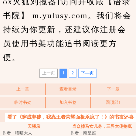
ox火狐刘揽器]访问并收蔵【语录
书院】 m.yulusy.com。我们将会
持续为你更新，还建议你注册会
员使用书架功能追书阅读更方
便。
上一页
1
2
下—页
上一章
查看目录
下一章
临时书架
加入书签
回顶部↑
看了《穿成弃徒，我靠王者荣耀面板杀疯了！》的书友还喜
欢看
天骄录
当众掉马女儿身，三界大佬抢疯
作者：喵喵大人
作者：南星照
了