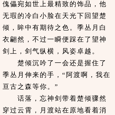
傀儡宛如世上最精致的饰品，他
无瑕的冷白小脸在天光下回望楚
倾，眸中有期待之色。季丛月白
衣翩然，不过一瞬便踩在了望神
剑上，剑气纵横，风姿卓越。
　　楚倾沉吟了一会还是握住了
季丛月伸来的手，“阿渡啊，我在
亘古之森等你。”
　　话落，忘神剑带着楚倾骤然
穿过云霄，月渡站在原地看着消