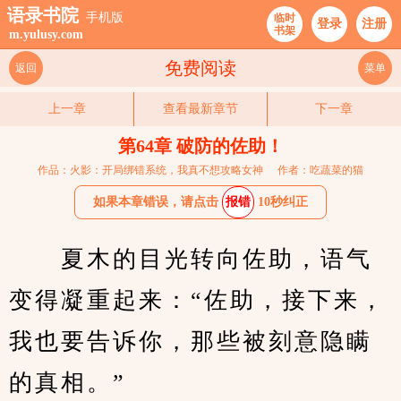
语录书院
手机版
临时
登录
注册
书架
m.yulusy.com
免费阅读
返回
菜单
上一章
查看最新章节
下一章
第64章 破防的佐助！
作品：火影：开局绑错系统，我真不想攻略女神
作者：吃蔬菜的猫
如果本章错误，请点击
报错
10秒纠正
　　夏木的目光转向佐助，语气
变得凝重起来：“佐助，接下来，
我也要告诉你，那些被刻意隐瞒
的真相。”