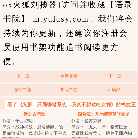
ox火狐刘揽器]访问并收蔵【语录
书院】 m.yulusy.com。我们将会
持续为你更新，还建议你注册会
员使用书架功能追书阅读更方
便。
上一章
查看目录
下一章
临时书架
加入书签
回顶部↑
看了《火影：开局绑错系统，我真不想攻略女神》的书友还
喜欢看
新远古恋歌
四合院：开局绑定空间农场
作者：千古絶唱
作者：星河万界
简介：战神杨戬，威名赫赫。他
简介：一九六一年，物资匮乏，
是如何成为一代“战神”的？玉皇大
票证比钱金贵，一碗棒子面糊糊