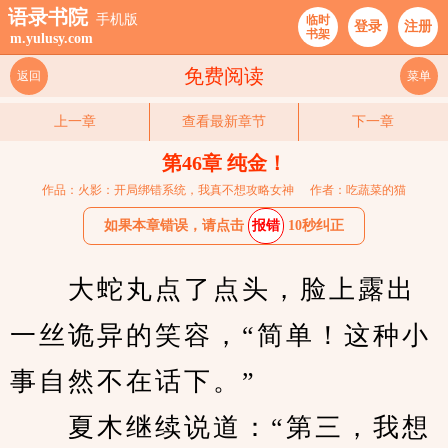
语录书院
手机版
临时
登录
注册
书架
m.yulusy.com
免费阅读
返回
菜单
上一章
查看最新章节
下一章
第46章 纯金！
作品：火影：开局绑错系统，我真不想攻略女神
作者：吃蔬菜的猫
如果本章错误，请点击
报错
10秒纠正
　　大蛇丸点了点头，脸上露出
一丝诡异的笑容，“简单！这种小
事自然不在话下。”
　　夏木继续说道：“第三，我想