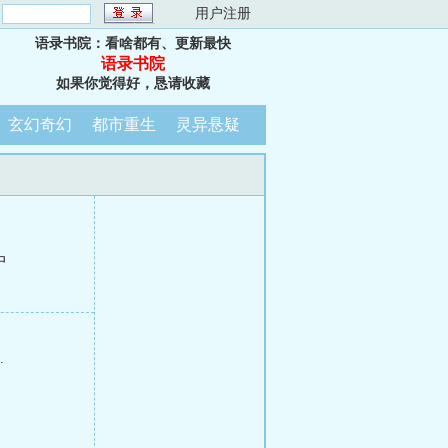
：
用户注册
语录书院：看啥都有、更新最快
语录书院
如果你觉得好，恳请收藏
玄幻奇幻
都市重生
灵异悬疑
中
.