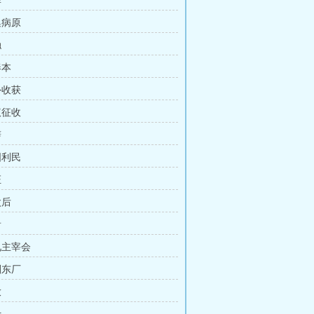
挥
收集病原
触
奏本
意外收获
提议征收
辩
利国利民
证
太后
看
又见主宰会
谋划东厂
放