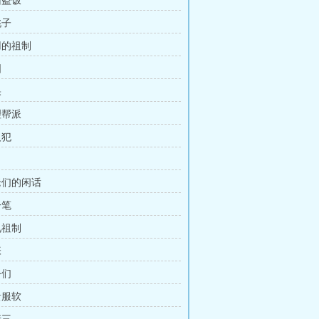
颜回盗饭
桃子
没用的祖制
图
果
清理帮派
人犯
舅
阁老们的闲话
一笔
又见祖制
张
公们
勋贵服软