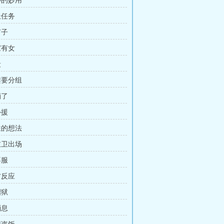
点心的妙用
分派任务
钉子
张家有女
殴
打架要分组
崩了
外援
百姓的想法
锦衣卫出场
不服
各方反应
诏狱
消息