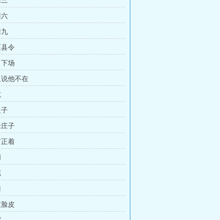
亲三
亲六
亲九
欺压县令
亲自下场
大人说他不在
揽
银子
养老庄子
歪打正着
问
花
门
撕破脸皮