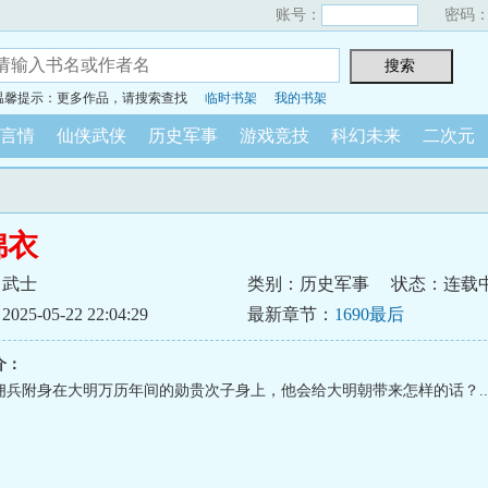
账号：
密码
温馨提示：更多作品，请搜索查找
临时书架
我的书架
言情
仙侠武侠
历史军事
游戏竞技
科幻未来
二次元
锦衣
日武士
类别：历史军事
状态：连载
5-05-22 22:04:29
最新章节：
1690最后
介：
佣兵附身在大明万历年间的勋贵次子身上，他会给大明朝带来怎样的话？..