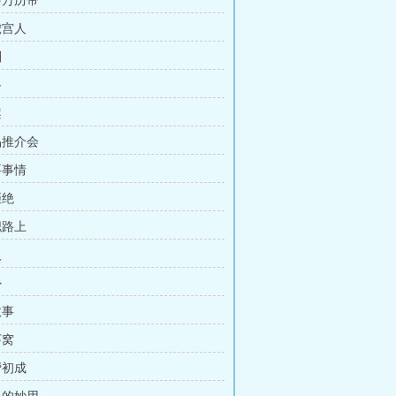
恐吓万历帝
杖毙宫人
划
备
案
产品推介会
重要事情
拒绝
入职路上
人
外
故事
丐窝
丐帮初成