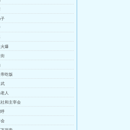
功
宴
肠子
府
客
生意火爆
盘街
由
请皇帝吃饭
习武
神秘老人
梅花社和主宰会
招呼
宰会