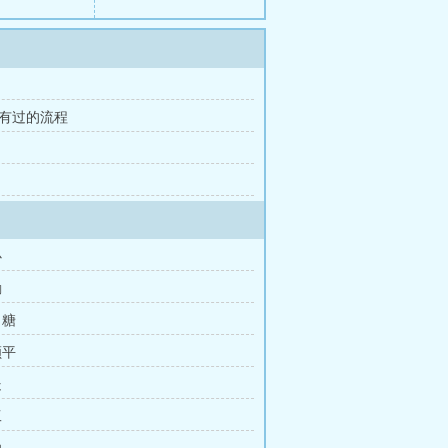
没有过的流程
心
励
白糖
顺平
处
工