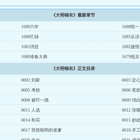
《大明锦衣》最新章节
1689六年
1688统一
1686忙碌
1685从
1683消息
1682捷报
1680准备大典
1679抵京
《大明锦衣》正文目录
0002 刘家
0003 定
0005 考校
0006 奖
0008 被吓一跳
0009 绵
0011 人选
0012 张
0014 和买
0015 妙
0017 突然聪明的老爹
0018 开